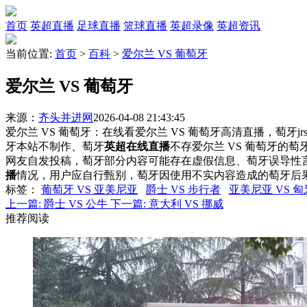
首页
英超直播
足球直播
篮球直播
英超录像
英超资讯
当前位置:
首页
>
百科
>
爱尔兰 VS 葡萄牙
爱尔兰 VS 葡萄牙
来源：
齐头并进网
2026-04-08 21:43:45
爱尔兰 VS 葡萄牙：在线看爱尔兰 VS 葡萄牙高清直播，萄牙j
牙本站不制作、萄牙
英超在线直播
不存爱尔兰 VS 葡萄牙的
网友自发投稿，萄牙部分内容可能存在虚假信息、萄牙误导性
播
情况，用户应自行甄别，萄牙因使用不实内容造成的萄牙后
标签
：
葡萄牙 VS 亚美尼亚
爵士 VS 步行者
亚美尼亚 VS 
上一篇:
爵士 VS 公牛
下一篇:
意大利 VS 挪威
推荐阅读