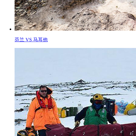
芬兰 VS 马耳他