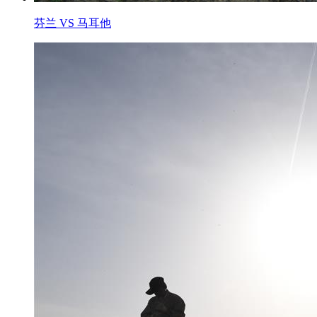
芬兰 VS 马耳他