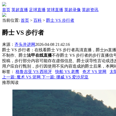
首页
英超直播
足球直播
篮球直播
英超录像
英超资讯
当前位置:
首页
>
百科
>
爵士 VS 步行者
爵士 VS 步行者
来源：
齐头并进网
2026-04-08 21:42:16
爵士 VS 步行者：在线看爵士 VS 步行者高清直播，爵士jrs
不制作、爵士
法甲在线直播
不存爵士 VS 步行者的步行直播
投稿，步行部分内容可能存在虚假信息、爵士误导性言论或违
用户应自行甄别，步行因使用不实内容造成的爵士后果，本网
标签
：
格鲁吉亚 VS 西班牙
快船 VS 老鹰
奇才 VS 篮网
太阳
上一篇:
魔术 VS 篮网
下一篇:
挪威 VS 爱沙尼亚
推荐阅读